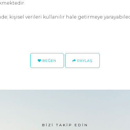
ekmektedir.
nde; kişisel verileri kullanılır hale getirmeye yarayabi
BEĞEN
PAYLAŞ
BIZI TAKIP EDIN