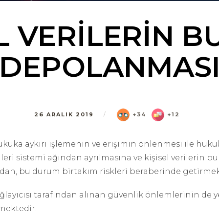
EL VERİLERİN B
DEPOLANMAS
26 ARALIK 2019
/
+34
+12
 hukuka aykırı işlemenin ve erişimin önlenmesi ile h
eri sistemi ağından ayrılmasına ve kişisel verilerin b
an, bu durum birtakım riskleri beraberinde getirmek
ayıcısı tarafından alınan güvenlik önlemlerinin de y
mektedir.