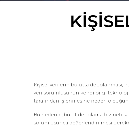
KİŞİS
Kişisel verilerin bulutta depolanması,
veri sorumlusunun kendi bilgi teknolojil
tarafından işlenmesine neden olduğund
Bu nedenle, bulut depolama hizmeti sağl
sorumlusunca değerlendirilmesi gerek