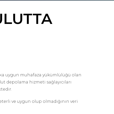
ULUTTA
I
ukuka uygun muhafaza yükümlülüğü olan
ulut depolama hizmeti sağlayıcıları
tedir.
eterli ve uygun olup olmadığının veri