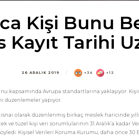
ca Kişi Bunu B
s Kayıt Tarihi Uz
26 ARALIK 2019
/
+34
+12
nunu kapsamında Avrupa standartlarına yaklaşıyor. Kiş
eni düzenlemeler yapıyor.
isnai olarak düzenlenmiş birkaç meslek haricinde yıllık 
k ve tüzel kişi veri sorumlularının 31 Aralık’a kadar Ver
öyledi. Kişisel Verileri Koruma Kurumu, daha önce 30 Eyl