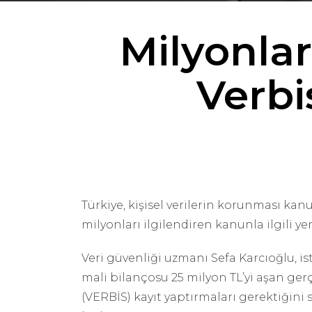
Milyonlar
Verbi
Türkiye, kişisel verilerin korunması ka
milyonları ilgilendiren kanunla ilgili y
Veri güvenliği uzmanı Sefa Karcıoğlu, ist
mali bilançosu 25 milyon TL’yi aşan gerçe
(VERBİS) kayıt yaptırmaları gerektiğini s