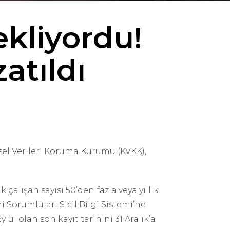
ekliyordu!
atıldı
isel Verileri Koruma Kurumu (KVKK),
çalışan sayısı 50’den fazla veya yıllık
i Sorumluları Sicil Bilgi Sistemi’ne
ül olan son kayıt tarihini 31 Aralık’a