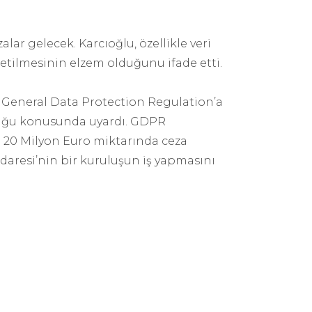
lar gelecek. Karcıoğlu, özellikle veri
letilmesinin elzem olduğunu ifade etti.
rak General Data Protection Regulation’a
duğu konusunda uyardı. GDPR
a 20 Milyon Euro miktarında ceza
 İdaresi’nin bir kuruluşun iş yapmasını