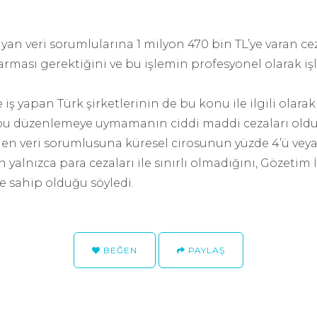
yan veri sorumlularına 1 milyon 470 bin TL’ye varan ceza
arması gerektiğini ve bu işlemin profesyonel olarak iş
le iş yapan Türk şirketlerinin de bu konu ile ilgili ola
 bu düzenlemeye uymamanın ciddi maddi cezaları ol
en veri sorumlusuna küresel cirosunun yüzde 4’ü vey
n yalnızca para cezaları ile sınırlı olmadığını, Gözetim
e sahip olduğu söyledi.
BEĞEN
PAYLAŞ